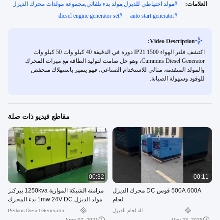
العلامات:
#
مولد احتياطي للديزل,مولد بدء تلقائي,مجموعة مولدات محرك الديزل
diesel engine generator set
#
auto start generator
#
Video Description:
اكتشف فلتر الهواء IP21 1500 دورة في الدقيقة 40 كيلو وات 50 كيلو وات
Cummins Diesel Generator، وهو حل صامت لتوليد الطاقة مع ميزات المحرك
والمولد المتقدمة. مثالي للاستخدام الصناعي، فهو يتميز باستهلاك منخفض
للوقود وسهولة الصيانة.
مقاطع فيديو ذات صلة
00:32
00:11
500A 600A قوس DC محرك الديزل
مزامنة الشبكة الموازية 1250kva بيركنز
لحام
مولد الديزل 1mw 24V DC بدء المحرك
آلة لحام الديزل
Perkins Diesel Generator
June 07, 2021
May 23, 2025