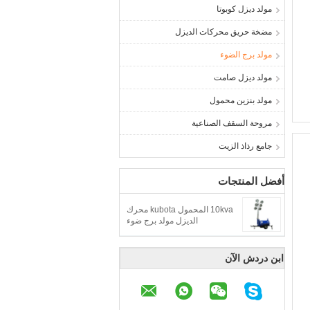
مولد ديزل كوبوتا
مضخة حريق محركات الديزل
مولد برج الضوء
مولد ديزل صامت
مولد بنزين محمول
مروحة السقف الصناعية
جامع رذاذ الزيت
أفضل المنتجات
10kva المحمول kubota محرك
الديزل مولد برج ضوء
ابن دردش الآن