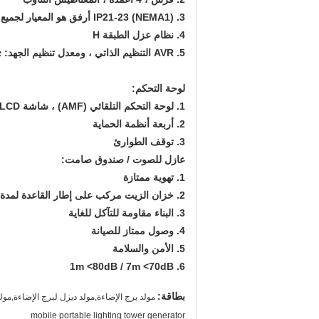
3. IP21-23 (NEMA1) أرفق هو المعيار لجميع المولدات الصناعية
4. نظام عزل الطبقة H
5. AVR التنظيم الذاتي ، ومعدل تنظيم الجهد: ≤ ± 1 ٪
لوحة التحكم:
1. لوحة التحكم التلقائي (AMF) ، شاشة LCD
2. أربعة أنظمة الحماية
3. توقف الطوارئ
عازل للصوت / صندوق صامت:
1. تهوية ممتازة
2. خزان الزيت مركب على إطار القاعدة لمدة 12 ساعة عمل
3. البناء مقاومة للتآكل للغاية
4. وصول ممتاز للصيانة
5. الأمن والسلامة
6. 1m <80dB / 7m <70dB
بطاقة:
مولد برج الإضاءة,مولد ديزل لبرج الإضاءة,مو
mobile portable lighting tower generator