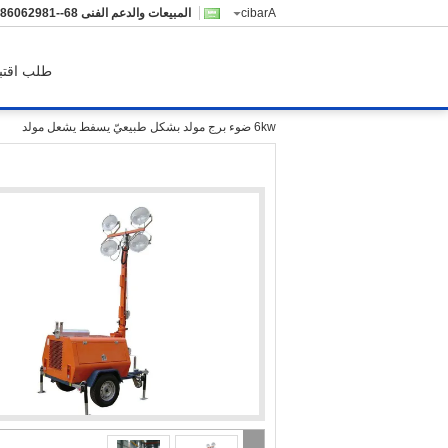
Arabic
المبيعات والدعم الفنى
-18926068265
طلب اقتب
6kw ضوء برج مولد بشكل طبيعيّ يسفط يشعل مولد