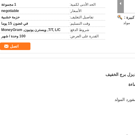
الحد الأدنى لكمية:
1 مجموعة
الأسعار:
negotiable
تفاصيل التغليف:
حزمة خشبية
بيرة :
مولد
وقت التسليم:
في غضون 15 يوما
شروط الدفع:
T/T, L/C, ويسترن يونيون, MoneyGram
القدرة على العرض:
100 وحدة / شهر
اتصل
ديزل برج الخفيف