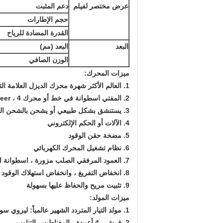
عرض مختصر لفيلم
دعم المثبت
حجم الإطارات
القدرة المضادة للرياح
البعد
البعد (مم)
الوزن الصافي
ميزات المحرك:
1. العالم الأكثر شهرة محرك الديزل العلامة التجارية: كوبوتا / يانمار / بيركنز / الكمون
2. المفتي اسطوانة في خط أو محرك veer ، 4 السكتة الدماغية ، الحقن المباشر
3. يستنشق بشكل طبيعي أو يشحن بالشحن التوربيني أو مبرد بالماء أو بالشحن التوربيني مع مبرد هواء
4. الآلات أو الحكم الإلكتروني
5. مضخة حقن الوقود
6. نظام تشغيل المحرك الكهربائي
7. العمود المرفقي الصلب مزورة ، اسطوانة الحديد الزهر وبطانة اسطوانة نوع الرطب للاستبدال
8. انخفاض التفريغ ، وانخفاض استهلاك الوقود
9. تثبيت مريح والحفاظ عليها بسهولة
ميزات المولد:
1. مولد التيار المتردد الشهير عالمياً: ليروي سومر ، ستامفورد ، ماراثون ، إنجا
2. فرش ، 4 أعمدة ، المغناطيس التناوب