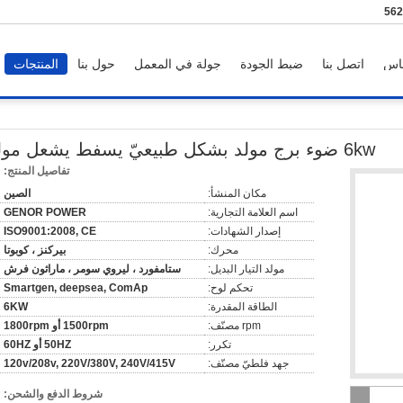
86-
اس
اتصل بنا
ضبط الجودة
جولة في المعمل
حول بنا
المنتجات
6kw ضوء برج مولد بشكل طبيعيّ يسفط يشعل مولد
تفاصيل المنتج:
مكان المنشأ:
الصين
اسم العلامة التجارية:
GENOR POWER
إصدار الشهادات:
ISO9001:2008, CE
محرك:
بيركنز ، كوبوتا
مولد التيار البديل:
ستامفورد ، ليروي سومر ، ماراثون فرش
تحكم لوح:
Smartgen, deepsea, ComAp
الطاقة المقدرة:
6KW
rpm مصنّف:
1500rpm أو 1800rpm
تكرر:
50HZ أو 60HZ
جهد فلطيّ مصنّف:
120v/208v, 220V/380V, 240V/415V
شروط الدفع والشحن: