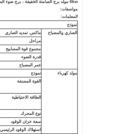
6kw مولد برج الصامتة الخفيفة ، برج ضوء المحمول
مواصفات:
المعلمات:
نموذج
الصاري والمصباح
ماكس.
تمديد الصاري
مراحل
مجموع قوة المصابيح
قدرة الضوء
عمر المصباح
مولد كهرباء
نموذج
القوة المصنفة
الطاقة الاحتياطية
نوع المحرك
سعة خزان الوقود
استهلاك الوقود الرئيسي