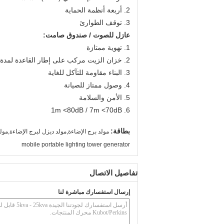
2. أربعة أنظمة الحماية
3. توقف الطوارئ
عازل للصوت / صندوق صامت:
1. تهوية ممتازة
2. خزان الزيت مركب على إطار القاعدة لمدة 12 ساعة عمل
3. البناء مقاومة للتآكل للغاية
4. وصول ممتاز للصيانة
5. الأمن والسلامة
6. 1m <80dB / 7m <70dB
بطاقة:
مولد برج الإضاءة,مولد ديزل لبرج الإضاءة,مو
mobile portable lighting tower generator
تفاصيل الاتصال
إرسال استفسارك مباشرة لنا