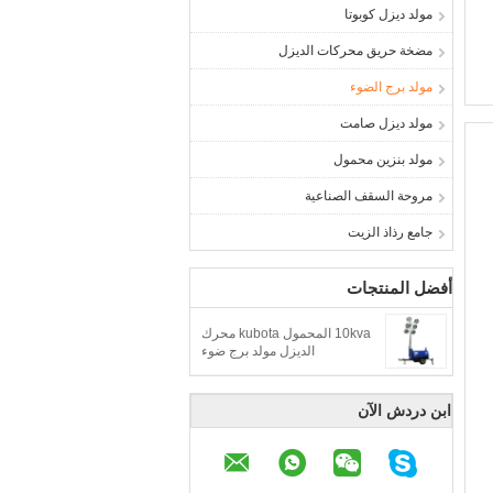
مولد ديزل كوبوتا
مضخة حريق محركات الديزل
مولد برج الضوء
مولد ديزل صامت
مولد بنزين محمول
مروحة السقف الصناعية
جامع رذاذ الزيت
أفضل المنتجات
10kva المحمول kubota محرك
الديزل مولد برج ضوء
ابن دردش الآن