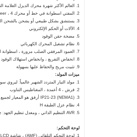
1. العالم الأكثر شهرة محرك الديزل العلامة التجارية: كوبوتا / يانمار / بيركنز / الكمون
2. المفتي اسطوانة في خط أو محرك veer ، 4 السكتة الدماغية ، الحقن المباشر
3. يستنشق بشكل طبيعي أو يشحن بالشحن التوربيني أو مبرد بالماء أو بالشحن التوربيني مع مبرد هواء
4. الآلات أو الحكم الإلكتروني
5. مضخة حقن الوقود
6. نظام تشغيل المحرك الكهربائي
7. العمود المرفقي الصلب مزورة ، اسطوانة الحديد الزهر وبطانة اسطوانة نوع الرطب للاستبدال
8. انخفاض التفريغ ، وانخفاض استهلاك الوقود
9. تثبيت مريح والحفاظ عليها بسهولة
ميزات المولد:
1. مولد التيار المتردد الشهير عالمياً: ليروي سومر ، ستامفورد ، ماراثون ، إنجا
2. فرش ، 4 أعمدة ، المغناطيس التناوب
3. IP21-23 (NEMA1) أرفق هو المعيار لجميع المولدات الصناعية
4. نظام عزل الطبقة H
5. AVR التنظيم الذاتي ، ومعدل تنظيم الجهد: ≤ ± 1 ٪
لوحة التحكم:
1. لوحة التحكم التلقائي (AMF) ، شاشة LCD