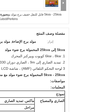
5kva - 25kva قابل للنقل خفيف برج مولد مع
صورة ك
Kubot/Perkins محر
مفصلة وصف المنتج
مولد برج الإضاءة
مولد بر
إبراز:
,
5kva إلى 25kva المحمولة برج ضوء مولد
1. 6kw ، 8kw كوبوت وبيركنز المحرك
2. تمديد الصاري إلى 9m ، الصاري دوران 330
3 لوحة التحكم التلقائي (AMF) ، شاشة LCD
5kva - 25kva المحمولة برج ضوء مولد مع محرك Kubot / بيركنز
مواصفات:
المعلمات:
نموذج
الصاري والمصباح
ماكس.
تمديد الصاري
مراحل