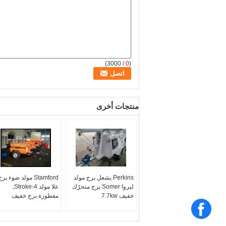
/ 3000)
0
(
منتجات أخرى
Perkins يشعل برج مولد
Stamford مولد ضوء بر
ليروا Somer برج متحرّك
علا مولد 4-Stroke,
خفيف 7.7kw
مقطورة برج خفيف