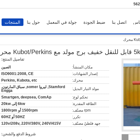
86-
اس
اتصل بنا
ضبط الجودة
جولة في المعمل
حول بنا
المنتجات
Kubot محرك
تفاصيل المنتج:
مكان المنشأ:
الصين
إصدار الشهادات:
ISO9001:2008, CE
محرك:
Perkins, Kubota, etc
Stamford, ليروا somer, سباق المارتون,
مولد التيار البديل:
Engga
تحكم لوح:
Smartgen, deepsea, ComAp
الطاقة المقدرة:
6kw إلى 20kw
rpm مصنّف:
1500rpm أو 1800rpm
تكرر:
50HZ أو 60HZ
جهد فلطيّ مصنّف:
120v/208v, 220V/380V, 240V/415V
شروط الدفع والشحن: