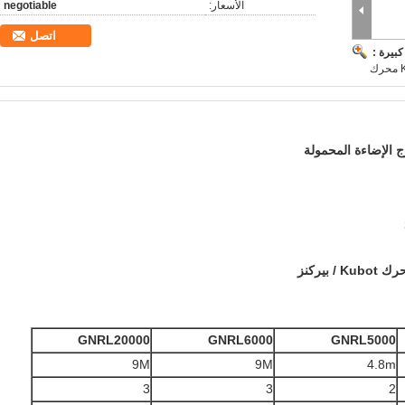
الأسعار:
negotiable
اتصل
بيرة :
ك
ج الإضاءة المحمولة
GNRL20000
GNRL6000
GNRL5000
9M
9M
4.8m
3
3
2