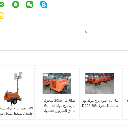
ج
بناء led ضوء برج مولد مع
6kw إلى 20kw متحرّك
Kubota محرك D905-BG
إنارة برج مولد Genset
6kw ضوء برج مولد بش
سباق المارتون ac مولد
طبيعيّ يسفط يشعل مول