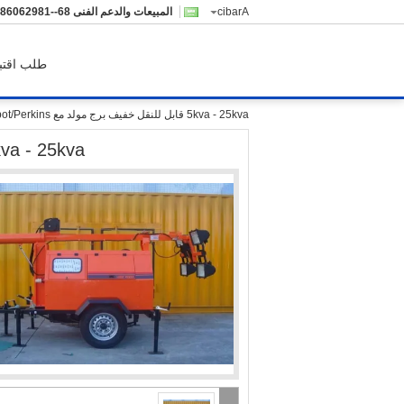
Arabic
المبيعات والدعم الفنى
-18926068265
طلب اقتب
5kva - 25kva قابل للنقل خفيف برج مولد مع Kubot/Perkins محرك
5kva - 25kva قابل للنقل خفيف برج مولد مع /Perkins