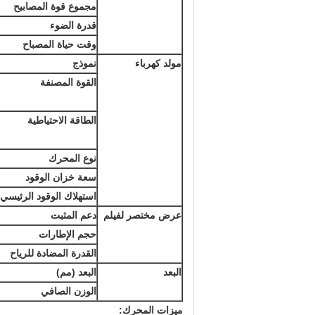
مجموع قوة المصابيح
قدرة الضوء
وقت حياة المصباح
مولد كهرباء
نموذج
القوة المصنفة
الطاقة الاحتياطية
نوع المحرك
سعة خزان الوقود
استهلاك الوقود الرئيسي
عرض مختصر لفيلم
دعم المثبت
حجم الإطارات
القدرة المضادة للرياح
البعد
البعد (مم)
الوزن الصافي
ميزات المحرك: