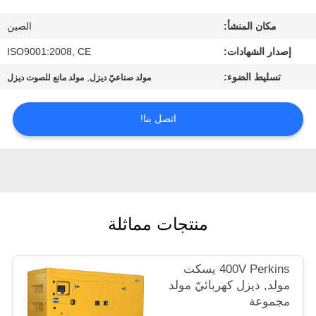
مراقبة
مكان المنشأ:
الصين
الجودة
إصدار الشهادات:
ISO9001:2008, CE
اتصل
تسليط الضوء:
,
مولد صناعيّ ديزل
مولد مانع للصوت ديزل
بنا
اتصل بنا!
اطلب
اقتباس
خريطة
منتجات مماثلة
الموقع
400V Perkins يسكت
PRIVACY
مولد, ديزل كهربائيّ مولد
مجموعة
POLICY