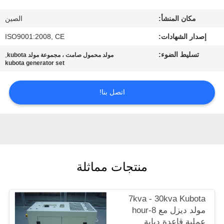
مراقبة
مكان المنشأ:
الصين
الجودة
إصدار الشهادات:
ISO9001:2008, CE
اتصل
تسليط الضوء:
,
مولد محمول صامت ، مجموعة مولد kubota
kubota generator set
بنا
اتصل بنا!
اطلب
اقتباس
خريطة
منتجات مماثلة
الموقع
7kva - 30kva Kubota
PRIVACY
مولد ديزل مع 8-hour
POLICY
عملية قاعدة دبابة