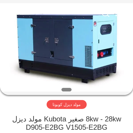
Genor
Power
Equipment
Co.,
Ltd..
All
Rights
Reserved.
مسكن
منتجات
معلومات
عنا
جولة
مولد ديزل كوبوتا
في
المعمل
8kw - 28kw صغير Kubota مولد ديزل
D905-E2BG V1505-E2BG