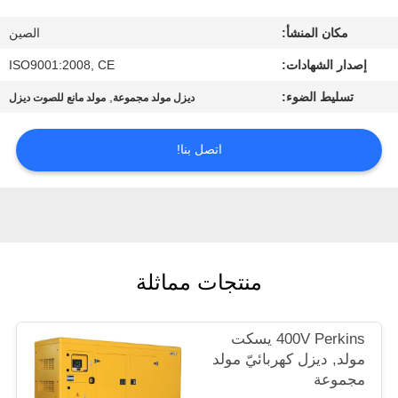
مراقبة
مكان المنشأ:
الصين
الجودة
إصدار الشهادات:
ISO9001:2008, CE
اتصل
تسليط الضوء:
,
ديزل مولد مجموعة
مولد مانع للصوت ديزل
بنا
اتصل بنا!
اطلب
اقتباس
خريطة
منتجات مماثلة
الموقع
400V Perkins يسكت
PRIVACY
مولد, ديزل كهربائيّ مولد
مجموعة
POLICY