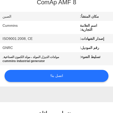
ComAp AMF 8
مراقبة
الجودة
مكان المنشأ:
الصين
اسم العلامة
Cummins
اتصل
التجارية:
بنا
إصدار الشهادات:
ISO9001:2008, CE
رقم الموديل:
GNRC
اطلب
تسليط الضوء:
,
مولدات الديزل المولد ، مولد الكمون الصناعية
اقتباس
cummins industrial generator
اتصل بنا!
خريطة
الموقع
PRIVACY
POLICY