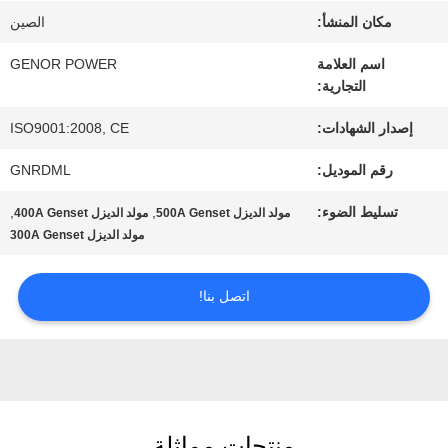
المعمل
مكان المنشأ:
الصين
اسم العلامة
GENOR POWER
التجارية:
مراقبة
إصدار الشهادات:
ISO9001:2008, CE
الجودة
رقم الموديل:
GNRDML
اتصل
تسليط الضوء:
,
,
مولد الديزل 500A Genset
مولد الديزل 400A Genset
مولد الديزل 300A Genset
بنا
اتصل بنا!
اطلب
اقتباس
منتجات مماثلة