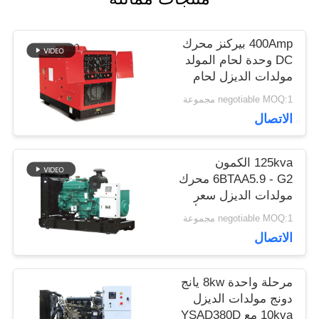
خريطة
الموقع
400Amp بيركنز محرك
DC وحدة لحام المولد
مولدات الديزل لحام
PRIVACY
لينكولن قوس 450Amp
negotiable MOQ:1 مجموعة
الاتصال
POLICY
125kva الكمون
6BTAA5.9 - G2 محرك
مولدات الديزل سعر
100kw لوحة تحكم أعماق
negotiable MOQ:1 مجموعة
البحار
الاتصال
مرحلة واحدة 8kw يانج
دونج مولدات الديزل
10kva مع YSAD380D