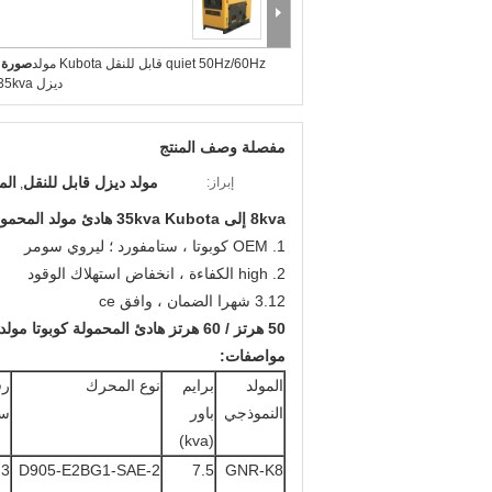
quiet 50Hz/60Hz قابل للنقل Kubota مولد
صورة ك
ديزل 8kva - 35kva
مفصلة وصف المنتج
مولد ديزل قابل للنقل
الم
إبراز:
,
8kva إلى 35kva Kubota هادئ مولد المحمولة
1. OEM كوبوتا ، ستامفورد ؛ ليروي سومر
2. high الكفاءة ، انخفاض استهلاك الوقود
3.12 شهرا الضمان ، وافق ce
50 هرتز / 60 هرتز هادئ المحمولة كوبوتا مولدات الديزل 8kva - 35kva
مواصفات:
المولد
برايم
نوع المحرك
رق
النموذجي
باور
سي
(kva)
3
D905-E2BG1-SAE-2
7.5
GNR-K8