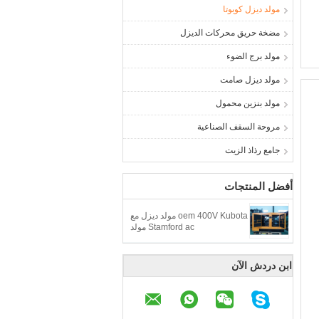
مولد ديزل كوبوتا
مضخة حريق محركات الديزل
مولد برج الضوء
مولد ديزل صامت
مولد بنزين محمول
مروحة السقف الصناعية
جامع رذاذ الزيت
أفضل المنتجات
oem 400V Kubota مولد ديزل مع
Stamford ac مولد
ابن دردش الآن