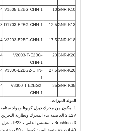
4
V1505-E2BG-CHN-1
10
GNR-K10
3
D1703-E2BG-CHN-1
12.5
GNR-K13
4
V2203-E2BG-CHN-1
17.5
GNR-K18
4
V2003-T-E2BG-
20
GNR-K20
CHN-1
4
V3300-E2BG2-CHN-
27.5
GNR-K28
1
4
V3300-T-E2BG2-
35
GNR-K35
CHN-1
المولد الميزات:
1.
مكون من محرك ديزل كوبوتا ومولد ستامفو
2.12V العاصمة بدء المحرك وبطارية التخزين
3.Brushless ، متحمس الذاتي ، IP23 ، عزل فئة H المولد
4.40 درجة مئوية المبرد كمعيار ، 50 درجة مئوية هو اختياري