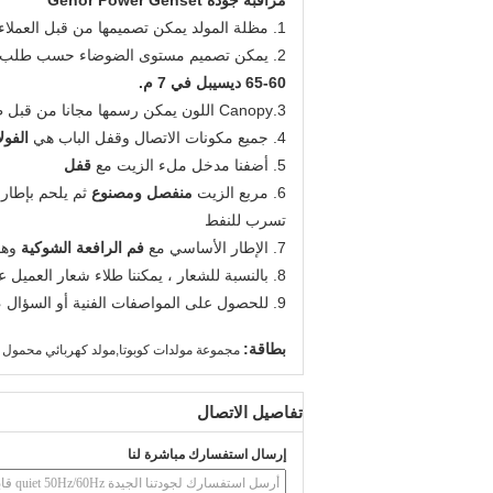
مراقبة جودة Genor Power Genset
1. مظلة المولد يمكن تصميمها من قبل العملاء الطلب
2. يمكن تصميم مستوى الضوضاء حسب طلب العملاء ، مستوى الضوضاء القياسية هو
60-65 ديسيبل في 7 م.
3.Canopy اللون يمكن رسمها مجانا من قبل طلب العملاء.
4. جميع مكونات الاتصال وقفل الباب هي
الفول
5. أضفنا مدخل ملء الزيت مع
قفل
6. مربع الزيت
منفصل ومصنوع
ثم يلحم بإطار 
تسرب للنفط
7. الإطار الأساسي مع
فم الرافعة الشوكية
وهو
8. بالنسبة للشعار ، يمكننا طلاء شعار العميل عندما يكون الطلب أكثر من 5 مجموعات.
9. للحصول على المواصفات الفنية أو السؤال ، يمكننا تقديم الدعم لك من خلال فريقنا
بطاقة:
مجموعة مولدات كوبوتا,مولد كهربائي محمول
تفاصيل الاتصال
إرسال استفسارك مباشرة لنا