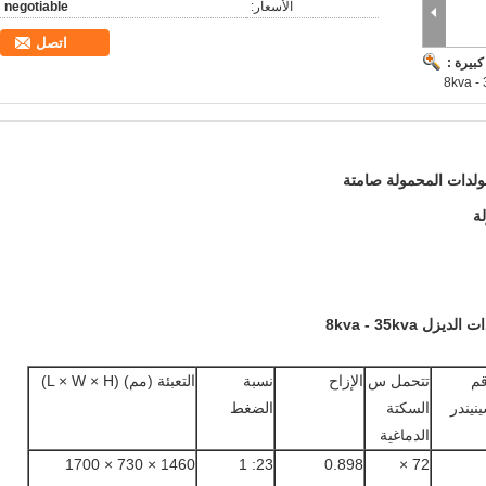
الأسعار:
negotiable
اتصل
بيرة :
ولدات المحمولة صامتة
م
تتحمل س
الإزاح
نسبة
التعبئة (مم) (L × W × H)
نيندر
السكتة
الضغط
الدماغية
1460 × 730 × 1700
23: 1
0.898
72 ×