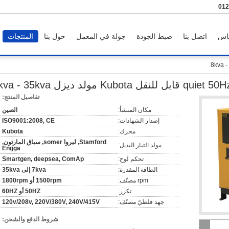
86-
اس
اتصل بنا
ضبط الجودة
جولة في المعمل
حول بنا
المنتجات
لنقل Kubota مولد ديزل 8kva - 35kva
تفاصيل المنتج:
مكان المنشأ:
الصين
إصدار الشهادات:
ISO9001:2008, CE
محرك:
Kubota
Stamford, ليروا somer, سباق المارتون,
مولد التيار البديل:
Engga
تحكم لوح:
Smartgen, deepsea, ComAp
الطاقة المقدرة:
7kva إلى 35kva
rpm مصنّف:
1500rpm أو 1800rpm
تكرر:
50HZ أو 60HZ
جهد فلطيّ مصنّف:
120v/208v, 220V/380V, 240V/415V
شروط الدفع والشحن: