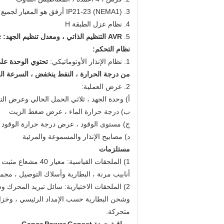
3. IP21-23 (NEMA1) أرفق هو المعيار لجميع المولدات الصناعية
4. نظام عزل الطبقة H
5.
AVR التنظيم الذاتي ، ومعدل تنظيم الجهد: ≤ ± 1 ٪
نظام التحكم:
1. نظام الإنذار الأوتوماتيكي:
تحتوي الوحدة على
من درجة الحرارة ، النفط ينخفض ​​، السرعة الزا
2. عرض العملية:
أ) وحدة الجهد ، ثلاثي الحمل الحالي وعرض الت
ب) درجة حرارة الماء ، عرض ضغط الزيت
ج) مستوى الوقود ، عرض درجة حرارة الوقود
د) مصابيح الإنذار والمسموعة والمرئية
مستلزمات
1) الملحقات القياس
أنابيب مرنة ، البطارية وأسلاك التوصيل ، مجم
2) الملحقات الاختيارية: سائل تبريد المحرك 
متحركة.