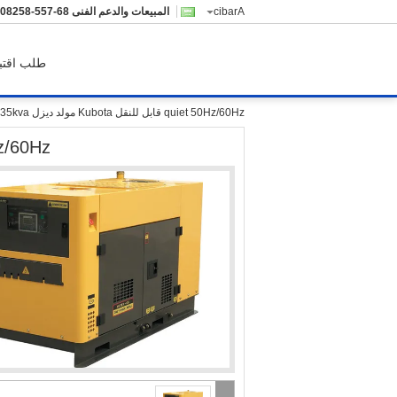
Arabic
المبيعات والدعم الفنى
755-85280210
طلب اقتب
quiet 50Hz/60Hz قابل للنقل Kubota مولد ديزل 8kva - 35kva
quiet 50Hz/60Hz قابل ل