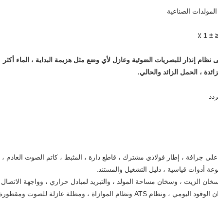
 نظام إنذار للبصريات الضوئية وعازل لأي وضع مثل هزيمة البداية ، الماء أكثر
ئدة ، الحمل الزائد والحالي.
ردد
ية: معيار 40 مشعاع مثبت على جرافة ، إطار فولاذي مشترك ، قاطع دارة ، المثبط ، كاتم الصوت العادم ،
وعة أدوات قياسية ، دليل التشغيل والمستند.
وسخان الزيت ، وسخان مساحة المولد ، والتبريد لمبادل حراري ، وواجهة الاتصال 
وشحن البطارية حسب الإمداد الرئيسي ، وخزان الوقود اليومي ، ونظام ATS ونظام الموازاة ، ومظلة عازلة للصوت ومقطورة