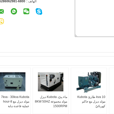
الهاتف ::
086-18926068265
10 kva طارئ Kubota
ماء يبرّد Kubota ديزل
7kva - 30kva Kubota
مولد ديزل مع حاكم
مولد مجموعة 8KW 50HZ
مولد ديزل مع 8-hour
كهربائيّ
1500RPM
عملية قاعدة دبابة