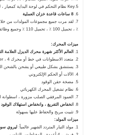
5.Key نظام التحكم في لوحة البداية كمعيار ، لوحة البدء التلقائي الرقمية اختيارية
6.
8 ساعات قاعدة خزان العملية
٪ ، تحميل 100 ٪ ، تحميل 110 ٪ وجميع وظائف الحماية
ميزات المحرك:
1.
العالم الأكثر شهرة محرك الديزل العلامة التج
2. متعدد الاسطوانات في خط أو محرك veer ، 4 السكتة الدماغية ، الحقن المباشر
3. يستنشق بشكل طبيعي أو يشحن بالشحن التوربيني أو مبرد بالماء أو بالشحن التوربيني مع مبرد هواء
4. الآلات أو الحكم الإلكتروني
5. مضخة حقن الوقود
6. نظام تشغيل المحرك الكهربائي
7. العمود المرفقي الصلب مزورة ، اسطوانة الحديد الزهر وبطانة اسطوانة نوع الرطب للاستبدال
8.
انخفاض التفريغ ، وانخفاض استهلاك الوقود
9. تثبيت مريح والحفاظ عليها بسهولة
ميزات المولد:
1. مولد التيار المتردد الشهير عالمياً:
ليروي سومر
2. فرش ، 4 أعمدة ، المغناطيس التناوب