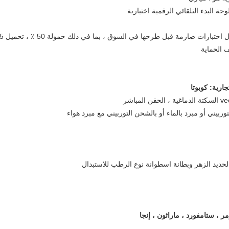
7. لقد مرت جميع مجموعات المولدات من خلال اختبارا
ارية: كوبوتا
 ، ستامفورد ، ماراثون ، إنجا