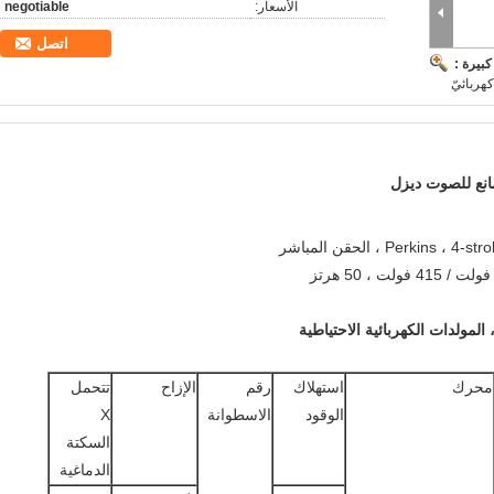
الأسعار:
negotiable
اتصل
بيرة :
هربائيّ
انع للصوت ديزل
محرك
استهلاك
رقم
الإزاح
تتحمل
الوقود
الاسطوانة
X
السكتة
الدماغية