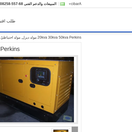
Arabic
المبيعات والدعم الفنى
755-85280210
طلب اقتب
20kva 30kva 50kva Perkins مولد ديزل, مولد احتياطيّ كهربائيّ
kva 50kva Perkins