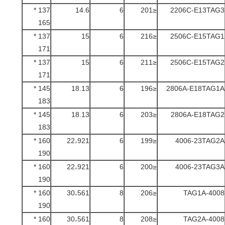
137 *
14.6
6
≤201
2206C-E13TAG3
165
137 *
15
6
≤216
2506C-E15TAG1
171
137 *
15
6
≤211
2506C-E15TAG2
171
145 *
18.13
6
≤196
2806A-E18TAG1A
183
145 *
18.13
6
≤203
2806A-E18TAG2
183
160 *
22،921
6
≤199
4006-23TAG2A
190
160 *
22،921
6
≤200
4006-23TAG3A
190
160 *
30،561
8
≤206
4008-TAG1A
190
160 *
30،561
8
≤208
4008-TAG2A