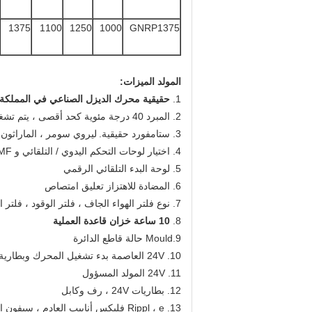
1375
1100
1250
1000
GNRP1375
المولد الميزات:
1.
حقيقية محرك الديزل الصناعي في المملكة 
2. المبرد 40 درجة مئوية كحد أقصى ، يتم تشغيل المراوح بواسطة حزام ، مع حارس السلامة
3. ستامفورد حقيقية.
ليروي سومر ، الماراثون ،
4. اختيار لوحات التحكم اليدوي / التلقائي و AMF وأنظمة الحماية
5. لوحة البدء التلقائي الرقمي
6. المضادة للاهتزاز تعليق امتصاص
7. نوع فلتر الهواء الجاف ، فلتر الوقود ، فلتر الزيت
8.
10 ساعة خزان قاعدة العملية
9.Mould حالة قاطع الدائرة
10. 24V العاصمة بدء تشغيل المحرك وبطارية التخزين
11. 24V المولد المسؤول
12. بطاريات 24V ، رف وكابل
13. Rippl ، e فليكس أنابيب العادم ، سيفون العادم ، شفة ، كاتم الصوت