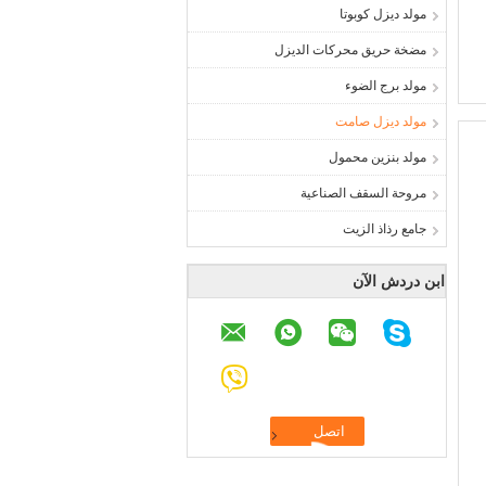
مولد ديزل كوبوتا
مضخة حريق محركات الديزل
مولد برج الضوء
مولد ديزل صامت
مولد بنزين محمول
مروحة السقف الصناعية
جامع رذاذ الزيت
ابن دردش الآن