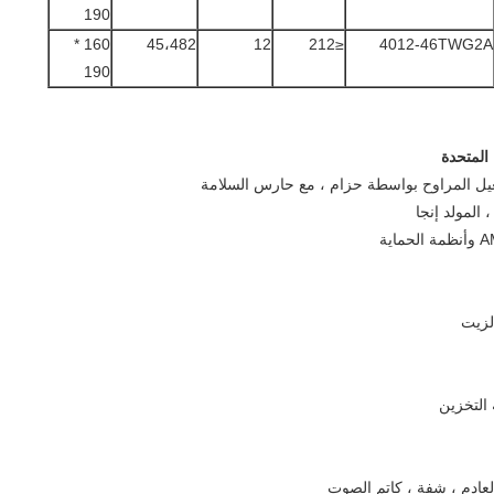
190
160 *
45،482
12
≤212
4012-46TWG2A
190
المتحدة
 المولد إنجا