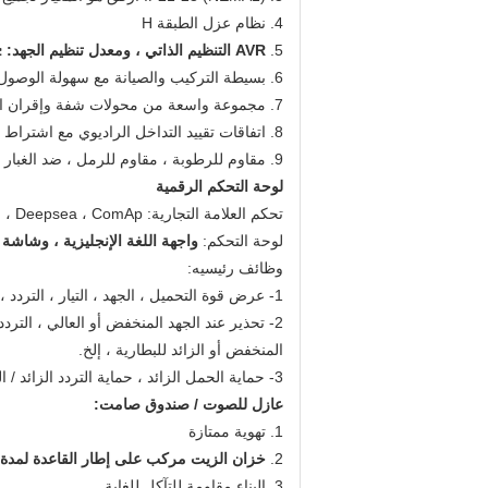
4. نظام عزل الطبقة H
5.
AVR التنظيم الذاتي ، ومعدل تنظيم الجهد: ≤ ± 1 ٪
6. بسيطة التركيب والصيانة مع سهولة الوصول إلى المحطات ، الثنائيات الدورية ومسامير اقتران
7. مجموعة واسعة من محولات شفة وإقران القرص تحمل واحدة
8. اتفاقات تقييد التداخل الراديوي مع اشتراط VDE0875-N و ISO8528
9. مقاوم للرطوبة ، مقاوم للرمل ، ضد الغبار ، ملح مقاوم للاهتزاز
لوحة التحكم الرقمية
تحكم العلامة التجارية: Smartgen ، Deepsea ، ComAp
لوحة التحكم:
واجهة اللغة الإنجليزية ، وشاشة LED وأزرار تعمل باللمس.
وظائف رئيسيه:
1- عرض قوة التحميل ، الجهد ، التيار ، التردد ، السرعة ، درجة الحرارة ، ضغط الزيت ، وقت التشغيل ، إلخ.
2- تحذير عند الجهد المنخفض أو العالي ، التردد
المنخفض أو الزائد للبطارية ، إلخ.
3- حماية الحمل الزائد ، حماية التردد الزائد / السفلي ، حماية الجهد الزائد / السفلي / الخاطئ ، وإغلاق الزيت المنخفض
عازل للصوت / صندوق صامت:
1. تهوية ممتازة
2.
خزان الزيت مركب على إطار القاعدة لمدة 12 ساعة عمل
3. البناء مقاومة للتآكل للغاية