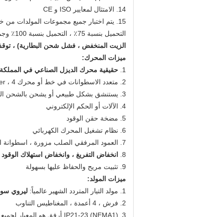
14. الامتثال لمعايير ISO و CE
التحميل بنسبة 75٪ ، التحميل بنسبة 100٪ وجميع وظائف الحماية (
الزيت المنخفض ، فشل شحن البطارية) ، توق
ميزات المحرك:
1.
حقيقية محرك الديزل الصناعي في المملكة 
2. متعدد الاسطوانات في خط أو محرك veer ، 4 السكتة الدماغية ، الحقن المباشر
3. يستنشق بشكل طبيعي أو يشحن بالشحن التوربيني أو مبرد بالماء أو بالشحن التوربيني مع مبرد هواء
4. الآلات أو الحكم الإلكتروني
5. مضخة حقن الوقود
6. نظام تشغيل المحرك الكهربائي
7. العمود المرفقي الصلب مزورة ، اسطوانة الحديد الزهر وبطانة اسطوانة نوع الرطب للاستبدال
8.
انخفاض التفريغ ، وانخفاض استهلاك الوقود
9. تثبيت مريح والحفاظ عليها بسهولة
ميزات المولد:
1. مولد التيار المتردد الشهير عالمياً:
ليروي سومر
2. فرش ، 4 أعمدة ، المغناطيس التناوب
3. IP21-23 (NEMA1) أرفق هو المعيار لجميع المولدات الصناعية