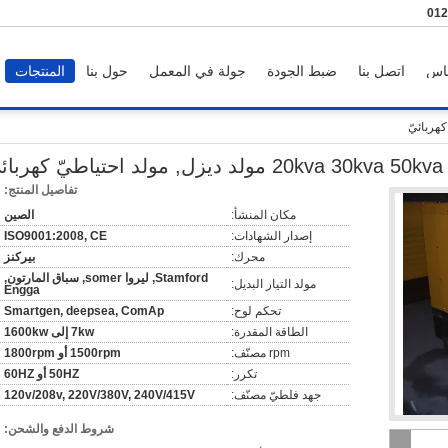
86-
اس
اتصل بنا
ضبط الجودة
جولة في المعمل
حول بنا
المنتجات
20kva 30 مولد ديزل, مولد احتياطيّ كهربائيّ
تفاصيل المنتج:
مكان المنشأ:
الصين
إصدار الشهادات:
ISO9001:2008, CE
محرك:
بيركنز
Stamford, ليروا somer, سباق المارتون,
مولد التيار البديل:
Engga
تحكم لوح:
Smartgen, deepsea, ComAp
الطاقة المقدرة:
7kw إلى 1600kw
rpm مصنّف:
1500rpm أو 1800rpm
تكرر:
50HZ أو 60HZ
جهد فلطيّ مصنّف:
120v/208v, 220V/380V, 240V/415V
شروط الدفع والشحن: