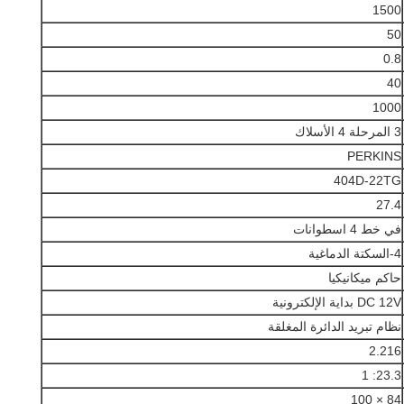
1500
50
0.8
40
1000
3 المرحلة 4 الأسلاك
PERKINS
404D-22TG
27.4
في خط 4 اسطوانات
4-السكتة الدماغية
حاكم ميكانيكيا
DC 12V بداية الإلكترونية
نظام تبريد الدائرة المغلقة
2.216
23.3: 1
84 × 100