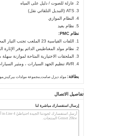
2. عازلة للصوت / دليل على المياه
3. ATS (التبديل التلقائي نقل)
4. النظام الموازي
5. نظام بعيد
نظام PMC:
1. اللفات القياسية 23 الملعب تجنب التيار المحايد المفرط
2. نظام مولد المغناطيس الدائم يوفر الإثارة المستمرة في جميع الظروف
3. الملحقات الاختيارية المتاحة لموازنة سهلة مع التيار الكهربائي أو مولدات أخرى
4. AVR تنظيم الجهد السيارات ، ومثير السيارات ، والتكيف التلقائي
بطاقة:
مولد ديزل صامت,مجموعة مولدات بيركينز,مول
تفاصيل الاتصال
إرسال استفسارك مباشرة لنا