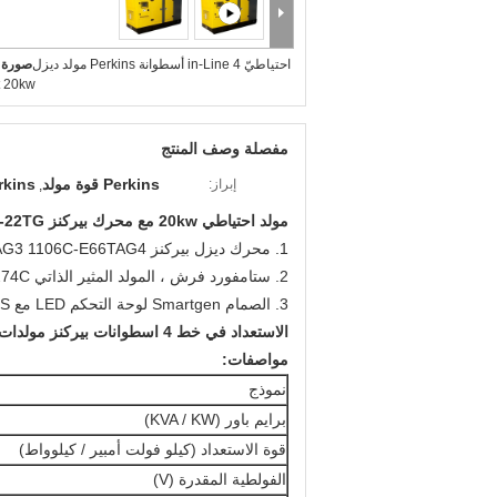
احتياطيّ in-Line 4 أسطوانة Perkins مولد ديزل
صورة ك
 20kw
مفصلة وصف المنتج
Perkins قوة مولد
Perkins مولد
إبراز:
,
مولد احتياطي 20kw مع محرك بيركنز 404D-22TG
1. محرك ديزل بيركنز 1106C-E66TAG2 1106C-E66TAG3 1106C-E66TAG4
2. ستامفورد فرش ، المولد المثير الذاتي UCI274C
3. الصمام Smartgen لوحة التحكم LED مع ATS
الاستعداد في خط 4 اسطوانات بيركنز مولدات الديزل المولد 20kw
مواصفات:
نموذج
برايم باور (KVA / KW)
قوة الاستعداد (كيلو فولت أمبير / كيلوواط)
الفولطية المقدرة (V)