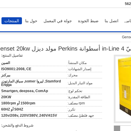
86-
اس
اتصل بنا
ضبط الجودة
جولة في المعمل
حول بنا
المنتجات
 ديزل Genset 20kw
تفاصيل المنتج:
مكان المنشأ:
الصين
إصدار الشهادات:
ISO9001:2008, CE
محرك:
بيركنز
Stamford, ليروا somer, سباق المارتون,
مولد التيار البديل:
Engga
تحكم لوح:
Smartgen, deepsea, ComAp
الطاقة المقدرة:
20KW
rpm مصنّف:
1500rpm أو 1800rpm
تكرر:
50HZ أو 60HZ
جهد فلطيّ مصنّف:
120v/208v, 220V/380V, 240V/415V
شروط الدفع والشحن: