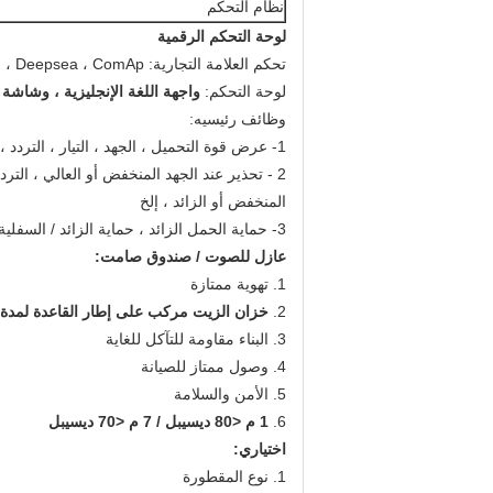
نظام التحكم
لوحة التحكم الرقمية
تحكم العلامة التجارية: Smartgen ، Deepsea ، ComAp
لوحة التحكم:
واجهة اللغة الإنجليزية ، وشاشة LED وأزرار تعمل باللمس.
وظائف رئيسيه:
1- عرض قوة التحميل ، الجهد ، التيار ، التردد ، السرعة ، درجة الحرارة ، ضغط الزيت ، وقت التشغيل ، إلخ.
2 - تحذير عند الجهد المنخفض أو العالي ، الترد
المنخفض أو الزائد ، إلخ
3- حماية الحمل الزائد ، حماية الزائد / السفلية ، حماية الجهد الزائد / السفلي / غير المتوازن ، وإغلاق الزيت المنخفض
عازل للصوت / صندوق صامت:
1. تهوية ممتازة
2.
خزان الزيت مركب على إطار القاعدة لمدة 12 ساعة عمل
3. البناء مقاومة للتآكل للغاية
4. وصول ممتاز للصيانة
5. الأمن والسلامة
6.
1 م <80 ديسيبل / 7 م <70 ديسيبل
اختياري:
1. نوع المقطورة