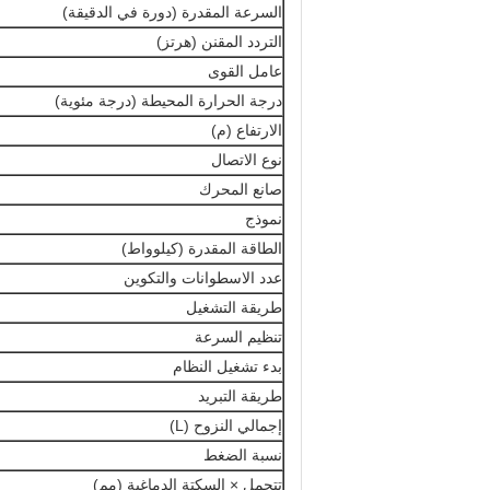
السرعة المقدرة (دورة في الدقيقة)
التردد المقنن (هرتز)
عامل القوى
درجة الحرارة المحيطة (درجة مئوية)
الارتفاع (م)
نوع الاتصال
صانع المحرك
نموذج
الطاقة المقدرة (كيلوواط)
عدد الاسطوانات والتكوين
طريقة التشغيل
تنظيم السرعة
بدء تشغيل النظام
طريقة التبريد
إجمالي النزوح (L)
نسبة الضغط
تتحمل × السكتة الدماغية (مم)