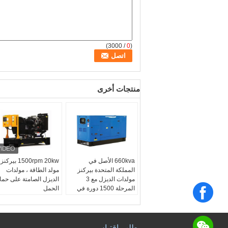
/ 3000)
0
(
منتجات أخرى
660kva الأصل في
1500rpm 20kw بيركنز
المملكة المتحدة بيركنز
مولد الطاقة ، مولدات
مولدات الديزل مع 3
الديزل الصامتة على حماي
المرحلة 1500 دورة في
الحمل
الدقيقة واللوحة الرقمية
محرك:
بيركنز
ابدأ السيارات
مولد التيار البديل:
سباق المارتون, Engga
طلب اقتباس