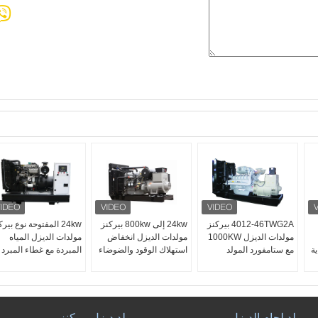
4012-46TWG2A بيركنز
24kw إلى 800kw بيركنز
24kw المفتوحة نوع بير
مولدات الديزل 1000KW
مولدات الديزل انخفاض
مولدات الديزل المياه
ة
مع ستامفورد المولد
استهلاك الوقود والضوضاء
المبردة مع غطاء المبرد
Stamford, ليروا somer,
مولد لحام الديزل
مولد ديزل بيركنز