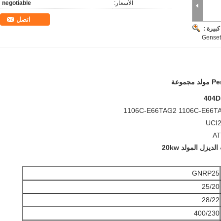
الأسعار:
negotiable
اتصل
بيرة :
Genset
 مجموعة
GNRP25
25/20
28/22
400/230