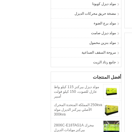
مولد ديزل كوبوتا
مضخة حريق محركات الديزل
مولد برج الضوء
مولد ديزل صامت
مولد بنزين محمول
مروحة السقف الصناعية
جامع رذاذ الزيت
أفضل المنتجات
مولد ديزل بيركنز 115 كيلو واط
عازل للصوت، 150 كيلو فولت
أمبير
250kva المملكة المتحدة المحرك
الأصلي بيركنز الديزل مولد
300kva
محرك 2806C-E18TAG1A
بيركنز مولدات الديزل