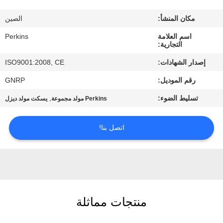
مراقبة
مكان المنشأ:
الصين
الجودة
اسم العلامة
Perkins
التجارية:
اتصل
إصدار الشهادات:
ISO9001:2008, CE
بنا
رقم الموديل:
GNRP
تسليط الضوء:
,
Perkins مولد مجموعة
يسكت مولد ديزل
اطلب
اقتباس
اتصل بنا!
خريطة
الموقع
PRIVACY
منتجات مماثلة
POLICY