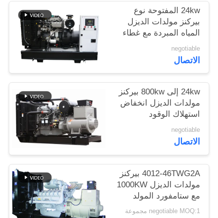
24kw المفتوحة نوع
بيركنز مولدات الديزل
المياه المبردة مع غطاء
المبرد
negotiable
الاتصال
24kw إلى 800kw بيركنز
مولدات الديزل انخفاض
استهلاك الوقود
والضوضاء
negotiable
الاتصال
4012-46TWG2A بيركنز
مولدات الديزل 1000KW
مع ستامفورد المولد
negotiable MOQ:1 مجموعة