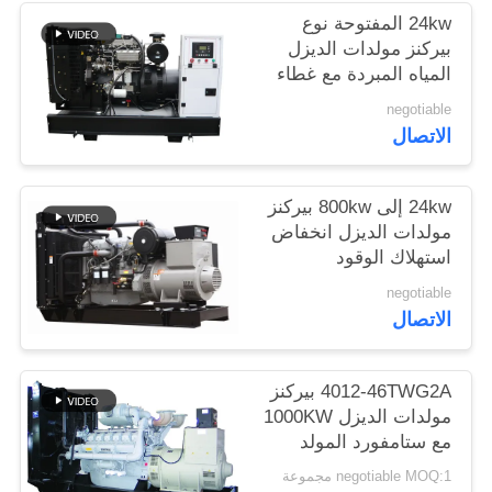
24kw المفتوحة نوع
بيركنز مولدات الديزل
المياه المبردة مع غطاء
المبرد
negotiable
الاتصال
24kw إلى 800kw بيركنز
مولدات الديزل انخفاض
استهلاك الوقود
والضوضاء
negotiable
الاتصال
4012-46TWG2A بيركنز
مولدات الديزل 1000KW
مع ستامفورد المولد
negotiable MOQ:1 مجموعة