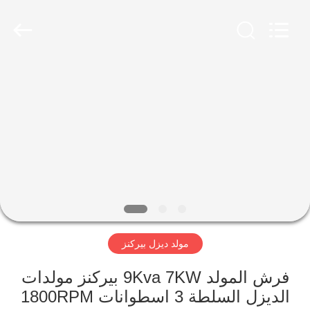
Genor
Power
Equipment
Co.,
Ltd..
All
Rights
Reserved.
مسكن
منتجات
معلومات
عنا
جولة
مولد ديزل بيركنز
في
المعمل
فرش المولد 9Kva 7KW بيركنز مولدات
الديزل السلطة 3 اسطوانات 1800RPM