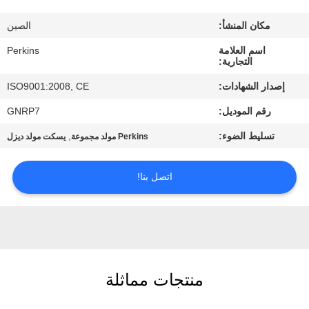
مراقبة
مكان المنشأ:
الصين
الجودة
اسم العلامة
Perkins
التجارية:
اتصل
إصدار الشهادات:
ISO9001:2008, CE
بنا
رقم الموديل:
GNRP7
تسليط الضوء:
,
Perkins مولد مجموعة
يسكت مولد ديزل
اطلب
اقتباس
اتصل بنا!
خريطة
الموقع
PRIVACY
منتجات مماثلة
POLICY