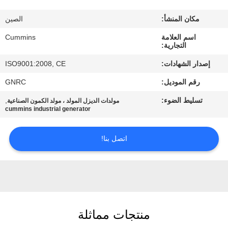
مراقبة
مكان المنشأ:
الصين
الجودة
اسم العلامة
Cummins
التجارية:
اتصل
إصدار الشهادات:
ISO9001:2008, CE
بنا
رقم الموديل:
GNRC
تسليط الضوء:
,
مولدات الديزل المولد ، مولد الكمون الصناعية
اطلب
cummins industrial generator
اقتباس
اتصل بنا!
خريطة
الموقع
PRIVACY
منتجات مماثلة
POLICY