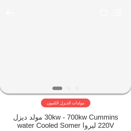
Genor
Power
Equipment
Co.,
Ltd..
All
Rights
Reserved.
مسكن
منتجات
معلومات
عنا
جولة
مولدات الديزل الكمون
في
المعمل
30kw - 700kw Cummins مولد ديزل
220V ليروا water Cooled Somer