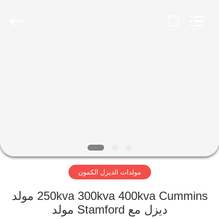
Genor
Power
Equipment
Co.,
Ltd..
All
Rights
Reserved.
مسكن
منتجات
معلومات
عنا
جولة
مولدات الديزل الكمون
في
المعمل
250kva 300kva 400kva Cummins مولد
ديزل مع Stamford مولد