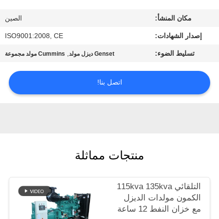
مراقبة
مكان المنشأ:
الصين
الجودة
إصدار الشهادات:
ISO9001:2008, CE
اتصل
تسليط الضوء:
,
Genset ديزل مولد
Cummins مولد مجموعة
بنا
اتصل بنا!
اطلب
اقتباس
خريطة
منتجات مماثلة
الموقع
التلقائي 115kva 135kva
PRIVACY
الكمون مولدات الديزل
مع خزان النفط 12 ساعة
POLICY