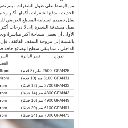
من الوسط على طول الشفرات ، يتم تضييق ع
الحديث ، تدفع الشفرات بأكملها أكثر وحت
يقلل تصميم انسيابية المقطع العرضي للري
يميل مستدقة الشف
الأولى أن يغطي مساحة أكبر مباشرةً ويجعل
بالنسبة إلى مروحة السقف الفائقة ، فإن ا
الداخلي ، مما يبقي سطح البضائع جافة ف
نموذج
قطر الدائرة
السر
القص
GFAN25
2500 ملم (8 قدم)
29rpm
GFAN31
3100 مم (10 قدم)
4rpm
GFAN33
3700 مم (12 قدمًا)
5rpm
GFAN43
4300 مم (14 قدمًا)
3rpm
GFAN49
4900 مم (16 قدمًا)
5rpm
GFAN61
6100 مم (20 قدمًا)
7rpm
GFAN73
7300 مم (24 قدمًا)
3rpm