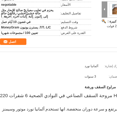
الأسعار:
negotiable
يحزم في تعليب معياريّ صالح للإبحار مثل
تفاصيل التغليف:
حالة خشبيّ/خشب رقائقيّ حالة
إلى_إلىون_إلىة_إلىات آخره_آخرهة_آ
بيرة :
وقت التسليم:
في غضون 10 أيام عمل
شروط الدفع:
T/T، L/C، يسترن يونيون MoneyGram
القدرة على العرض:
تعيين 100 / مجموعات شهريا
اتصل
ك إشارة:
ألمانيا نورد
مان:
3 سنوات
مراوح السقف ورشة
16 قدم 6 متر كبير تدفق الهواء HVLS مروحة السقف الصناعي في النوادي الصحية 6 شفرات 220
رتفع و سرعة دوران منخفضة.
انها تستخدم ألمانيا نورد موتور وسيمنز