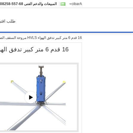
Arabic
المبيعات والدعم الفنى
755-85280210
طلب اقتب
16 قدم 6 متر كبير تدفق الهواء HVLS مروحة السقف الصناعي في النوادي الصحية 6 شفرات 220 فولت