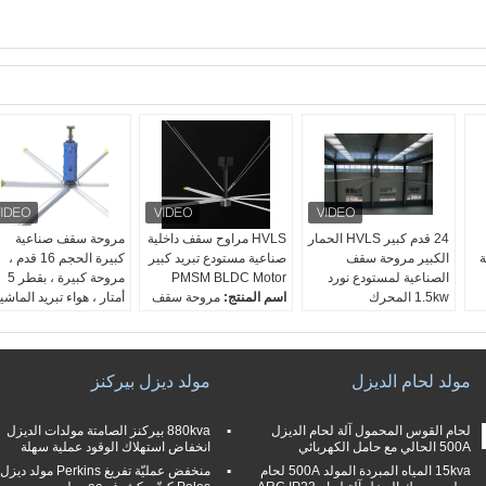
24 قدم كبير HVLS الحمار
HVLS مراوح سقف داخلية
مروحة سقف صناعية
ة
الكبير مروحة سقف
صناعية مستودع تبريد كبير
كبيرة الحجم 16 قدم ،
الصناعية لمستودع نورد
PMSM BLDC Motor
مروحة كبيرة ، بقطر 5
1.5kw المحرك
اسم المنتج:
مروحة سقف
أمتار ، هواء تبريد الماشي
العلامة التجارية للسيارات:
BLDC
ألمانيا نورد
نوع المحرك:
محرك
قوة المحرك:
1.5Kw
متزامن مغناطيسي دائم
الجهد االكهربى:
220V /
DC
مولد لحام الديزل
مولد ديزل بيركنز
380V / 440V
قوة:
0.3kw إلى 1.5kw
تكرر:
50HZ أو 60HZ
مادة شفرة:
سبيكة المنيوم
لحام القوس المحمول آلة لحام الديزل
880kva بيركنز الصامتة مولدات الديزل
500A الحالي مع حامل الكهربائي
انخفاض استهلاك الوقود عملية سهلة
15kva المياه المبردة المولد 500A لحام