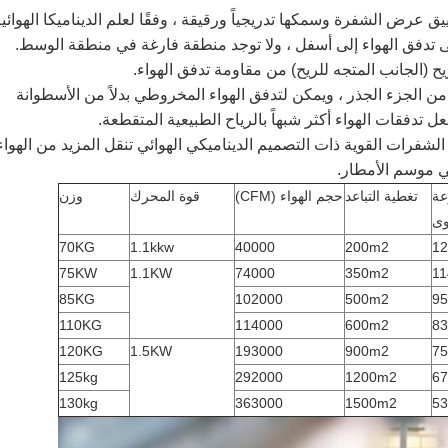
رض الشفرة وسمكها تدريجياً ورقيقة ، وفقًا لعلم الديناميكا الهوائي
ى تدفق الهواء إلى أسفل ، ولا توجد منطقة فارغة في منطقة الوسط.
ح (الجانب المتجه للريح) من مقاومة تدفق الهواء.
رة إلى 3 درجات أكثر من الجزء الجذر ، ويمكن لتدفق الهواء المخروطي بدلاً من الأسطوانة
 تدفقات الهواء أكثر شبهاً بالرياح الطبيعية المتقطعة.
لشفرات القوية ذات التصميم الديناميكي الهوائي تنقل المزيد من الهواء
ي موسم الأمطار.
عة
تغطية التباعد
حجم الهواء (CFM)
قوة المحرك
وزن
وى
70KG
1.1kkw
40000
200m2
1
75KW
1.1KW
74000
350m2
11
85KG
102000
500m2
9
110KG
114000
600m2
8
120KG
1.5KW
193000
900m2
7
125kg
292000
1200m2
6
130kg
363000
1500m2
5