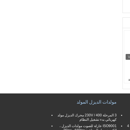
ة
مولدات الديزل المولد
3 المرحلة 400 / 230V محرك الديزل مولد
كهربائي بدء تشغيل النظام
منخفض عمليّة تفريغ Perkins مولد ديزل 4
ISO9001 عازلة للصوت مولدات الديزل ،