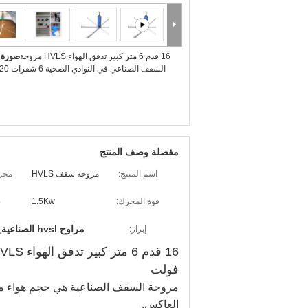
16 قدم 6 متر كبير تدفق الهواء HVLS مروحة
صورة ك
السقف الصناعي في النوادي الصحية 6 شفرات 220 فولت
مفصلة وصف المنتج
اسم المنتج:
مروحة سقف HVLS
محر
قوة المحرك:
1.5Kw
ض
مراوح hvsl الصناعية
إبراز:
,
فولت
مروحة السقف الصناعية هي حجم هواء م
العاكس.