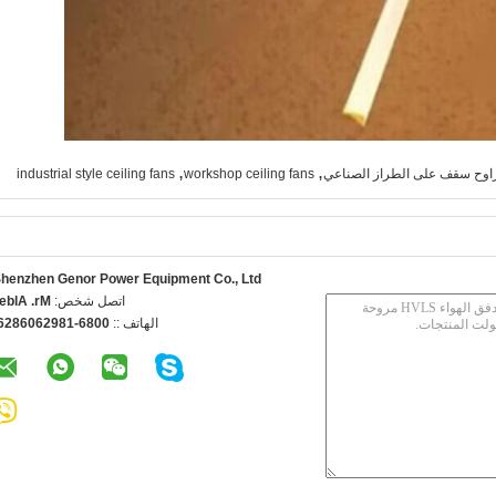
,
,
industrial style ceiling fans
workshop ceiling fans
henzhen Genor Power Equipment Co., Ltd.
اتصل شخص:
r. Albert
الهاتف ::
086-18926068265