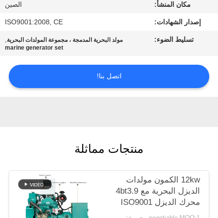
مراقبة
مكان المنشأ:
الصين
الجودة
إصدار الشهادات:
ISO9001:2008, CE
تسليط الضوء:
,
مولد البحرية المدمجة ، مجموعة المولدات البحرية
marine generator set
اتصل
بنا
اتصل بنا!
اطلب
اقتباس
منتجات مماثلة
خريطة
الموقع
12kw الكمون مولدات
الديزل البحرية مع 4bt3.9
PRIVACY
محرك الديزل ISO9001
POLICY
متوافقة
negotiable MOQ:1 مجموعة